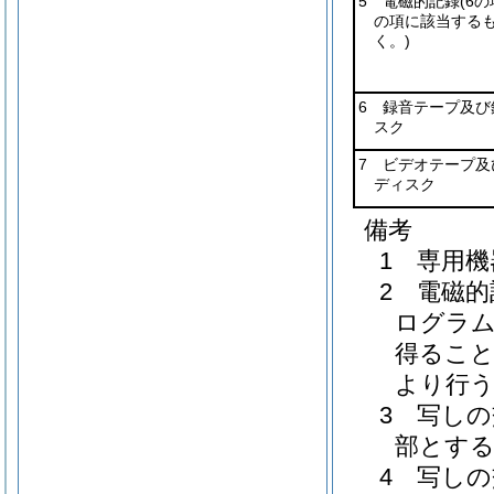
5 電磁的記録
(6
の項に該当する
く。)
6 録音テープ及び
スク
7 ビデオテープ及
ディスク
備考
1 専用
2 電磁
ログラム
得ること
より行
3 写し
部とす
4 写し