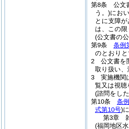
第8条
公文
う。)
にお
とに支障が
は、この限
(公文書の公
第9条
条例
のとおりと
2
公文書を
取り扱い、
3
実施機関
覧又は視聴
(諮問をし
第10条
条例
式第10号
)
第3章
(福岡地区