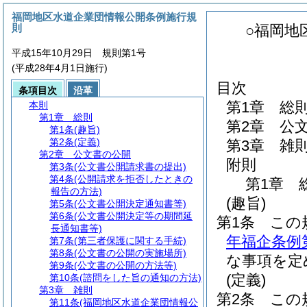
福岡地区水道企業団情報公開条例施行規
則
○福岡地
平成15年10月29日 規則第1号
(平成28年4月1日施行)
目次
条項目次
沿革
第1章
総
本則
第1章
総則
第2章
公
第1条
(趣旨)
第2条
(定義)
第3章
雑
第2章
公文書の公開
附則
第3条
(公文書公開請求書の提出)
第4条
(公開請求を拒否したときの
第1章
報告の方法)
(趣旨)
第5条
(公文書公開決定通知書等)
第6条
(公文書公開決定等の期間延
第1条
この
長通知書等)
年福企条例
第7条
(第三者保護に関する手続)
第8条
(公文書の公開の実施場所)
な事項を定
第9条
(公文書の公開の方法等)
(定義)
第10条
(諮問をした旨の通知の方法)
第3章
雑則
第2条
この
第11条
(福岡地区水道企業団情報公