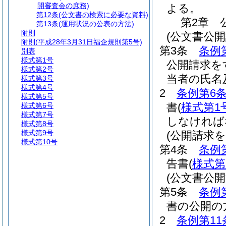
開審査会の庶務)
よる。
第12条
(公文書の検索に必要な資料)
第2章
第13条
(運用状況の公表の方法)
附則
(公文書公
附則
(平成28年3月31日福企規則第5号)
第3条
条例
別表
様式第1号
公開請求を
様式第2号
当者の氏名
様式第3号
様式第4号
2
条例第6条
様式第5号
書
(
様式第1
様式第6号
様式第7号
しなければ
様式第8号
様式第9号
(公開請求
様式第10号
第4条
条例
告書
(
様式第
(公文書公
第5条
条例
書の公開の
2
条例第11