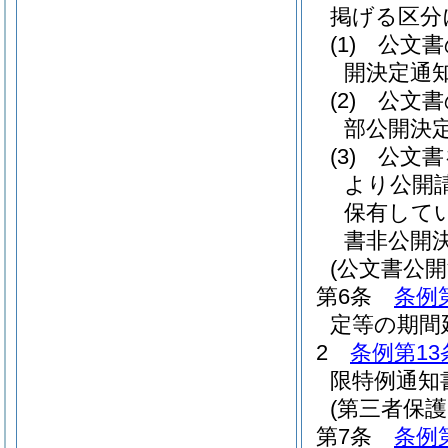
掲げる区分
(1)
公文書
開決定通
(2)
公文書
部公開決
(3)
公文書
より公開
保有して
書非公開
(公文書公
第6条
条例
定等の期間
2
条例第13
限特例通知
(第三者保
第7条
条例