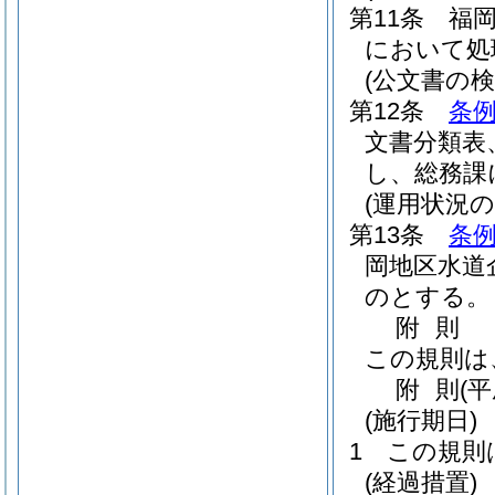
第11条
福
において処
(公文書の
第12条
条例
文書分類表
し、総務課
(運用状況の
第13条
条例
岡地区水道
のとする。
附
則
この規則は
附
則
(
(施行期日)
1
この規則
(経過措置)