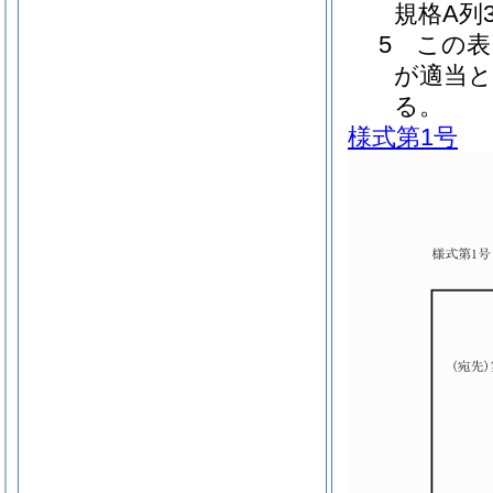
規格A列
5 この
が適当
る。
様式第1号