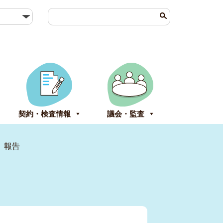
契約・検査情報
議会・監査
）報告