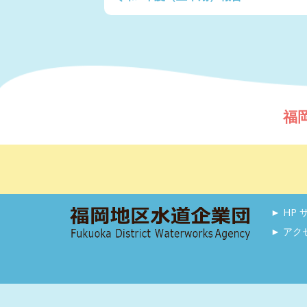
福
► HP
► アク