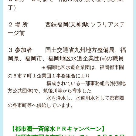
了）
２ 場 所 西鉄福岡(天神)駅 ソラリアステ
ージ前
３ 参加者 国土交通省九州地方整備局、福
岡県、福岡市、福岡地区水道企業団(※)の職
員
※ 福岡地区水道企業団は、福岡都市圏
の６市７町１企業団１事務組合により
構成されている一部事務組合(特別地
方公共団体)で、筑後川等から導水した
水を浄水し、水道用水として都市圏
の各市町等へ供給しています。
【都市圏一斉節水ＰＲキャンペーン】