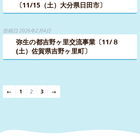
〔11/15（土）大分県日田市〕
投稿日
2026年2月4日
弥生の都吉野ヶ里交流事業〔11/８
(土）佐賀県吉野ヶ里町〕
←
1
2
3
→